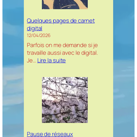
Quelques pages de carnet
digital
12/04/2026
Parfois on me demande si je
travaille aussi avec le digital.
:
Je…
Lire la suite
Quelques
pages
de
carnet
digital
Pause de réseaux