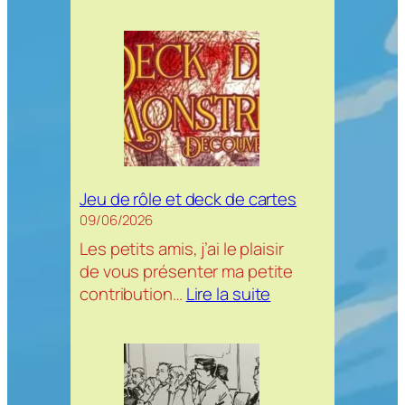
Coffre
à
carte
–
croquis
du
moment
Jeu de rôle et deck de cartes
09/06/2026
Les petits amis, j’ai le plaisir
de vous présenter ma petite
:
contribution…
Lire la suite
Jeu
de
rôle
et