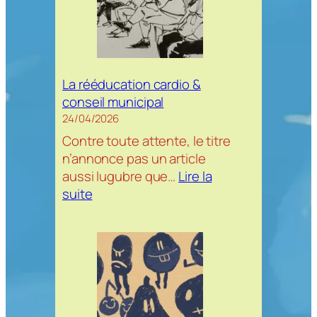
deck
de
cartes
La rééducation cardio &
conseil municipal
24/04/2026
Contre toute attente, le titre
n’annonce pas un article
aussi lugubre que…
Lire la
:
suite
La
rééducation
cardio
&
conseil
municipal