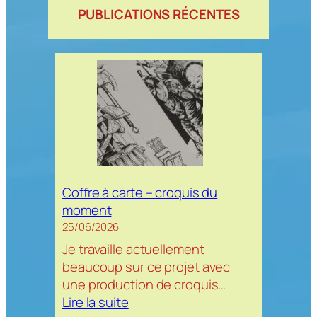
PUBLICATIONS RÉCENTES
Coffre à carte – croquis du
moment
25/06/2026
Je travaille actuellement
beaucoup sur ce projet avec
une production de croquis…
:
Lire la suite