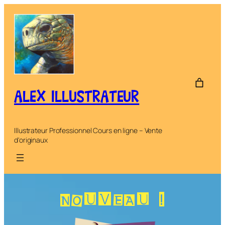
Aller
au
contenu
ALEX ILLUSTRATEUR
Illustrateur Professionnel Cours en ligne – Vente
d'originaux
NOUVEAU !