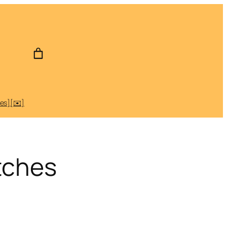
des]
[✉️]
tches