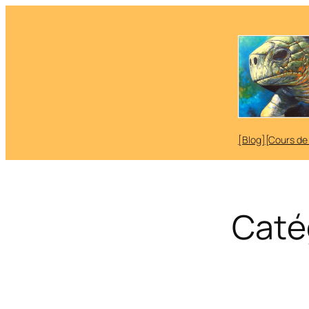
Aller
au
contenu
[Blog]
[Cours de
Caté