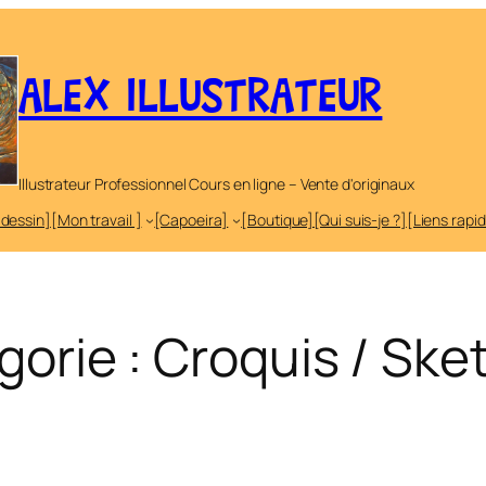
ALEX ILLUSTRATEUR
Illustrateur Professionnel Cours en ligne – Vente d'originaux
 dessin]
[Mon travail ]
[Capoeira]
[Boutique]
[Qui suis-je ?]
[Liens rapi
gorie :
Croquis / Ske