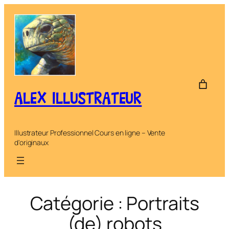
Aller
au
contenu
ALEX ILLUSTRATEUR
Illustrateur Professionnel Cours en ligne – Vente
d'originaux
Catégorie :
Portraits
(de) robots