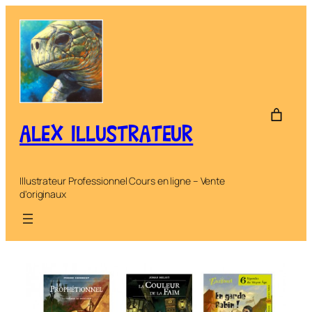
Aller
au
contenu
ALEX ILLUSTRATEUR
Illustrateur Professionnel Cours en ligne – Vente
d'originaux