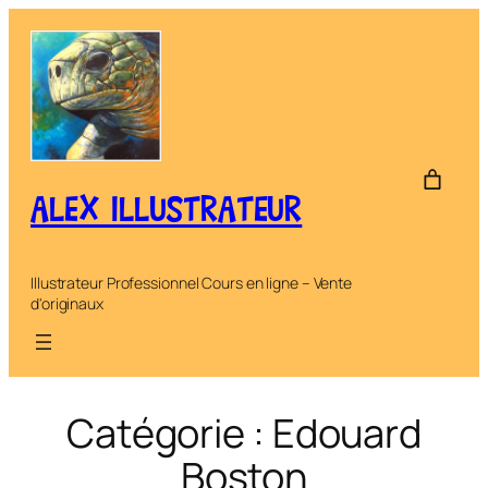
Aller
au
contenu
ALEX ILLUSTRATEUR
Illustrateur Professionnel Cours en ligne – Vente
d'originaux
Catégorie :
Edouard
Boston