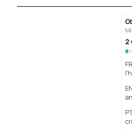
Ob
Mi
2
FR
l’
EN
an
PT
cr