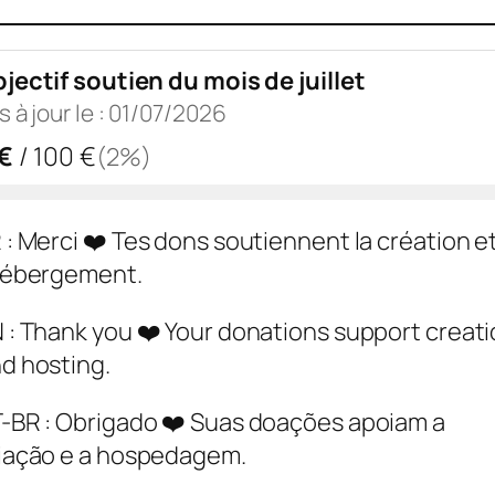
jectif soutien du mois de juillet
s à jour le :
01/07/2026
€
/
100
€
(
2
%)
 : Merci ❤️ Tes dons soutiennent la création e
hébergement.
 : Thank you ❤️ Your donations support creat
d hosting.
-BR : Obrigado ❤️ Suas doações apoiam a
iação e a hospedagem.