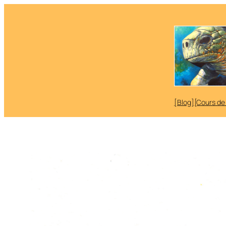
Aller
au
contenu
[Blog]
[Cours de