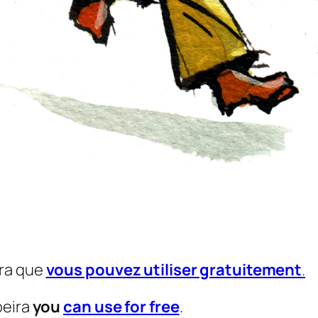
ira que
vous pouvez utiliser gratuitement
.
oeira
you
can use for free
.