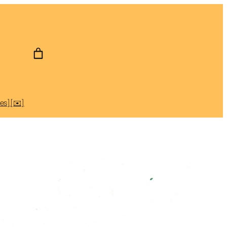
des]
[✉️]