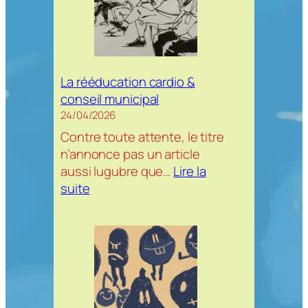
deck
de
cartes
La rééducation cardio &
conseil municipal
24/04/2026
Contre toute attente, le titre
n’annonce pas un article
aussi lugubre que…
Lire la
:
suite
La
rééducation
cardio
&
conseil
municipal