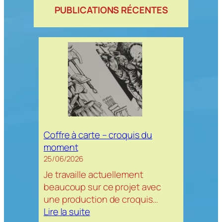
PUBLICATIONS RÉCENTES
Coffre à carte – croquis du
moment
25/06/2026
Je travaille actuellement
beaucoup sur ce projet avec
une production de croquis…
:
Lire la suite