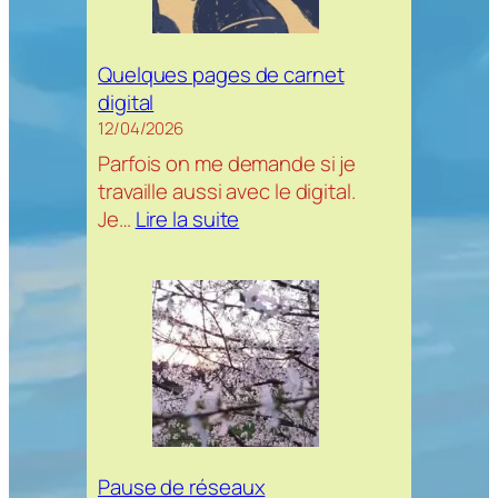
Quelques pages de carnet
digital
12/04/2026
Parfois on me demande si je
travaille aussi avec le digital.
:
Je…
Lire la suite
Quelques
pages
de
carnet
digital
Pause de réseaux