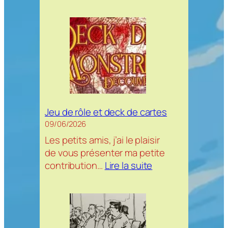
Coffre
à
carte
–
croquis
du
moment
Jeu de rôle et deck de cartes
09/06/2026
Les petits amis, j’ai le plaisir
de vous présenter ma petite
:
contribution…
Lire la suite
Jeu
de
rôle
et