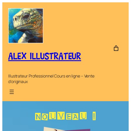
Aller
au
contenu
ALEX ILLUSTRATEUR
Illustrateur Professionnel Cours en ligne – Vente
d'originaux
NOUVEAU !