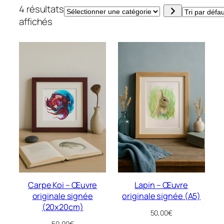
4 résultats
Sélectionner
affichés
une
catégorie
Carpe Koi – Œuvre
Lapin – Œuvre
originale signée
originale signée (A5)
(20x20cm)
50,00
€
50,00
€