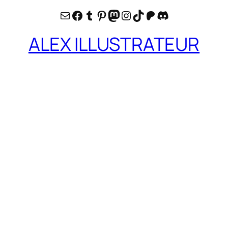
E-mail
Facebook
Tumblr
Pinterest
Mastodon
Instagram
TikTok
Patreon
Discord
ALEX ILLUSTRATEUR