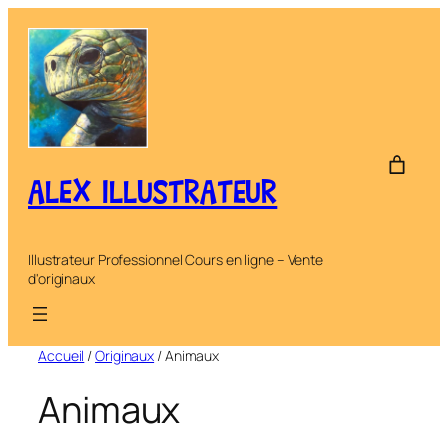
Aller
au
contenu
ALEX ILLUSTRATEUR
Illustrateur Professionnel Cours en ligne – Vente
d'originaux
Accueil
/
Originaux
/ Animaux
Animaux