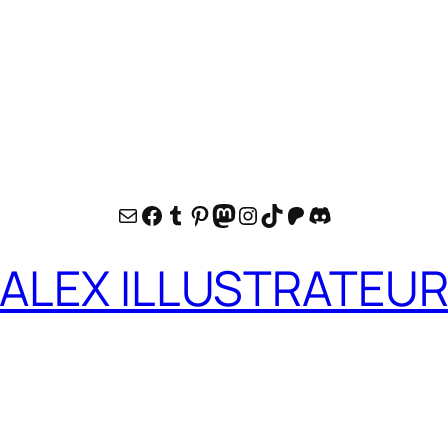
E-mail
Facebook
Tumblr
Pinterest
Mastodon
Instagram
TikTok
Patreon
Discord
ALEX ILLUSTRATEU