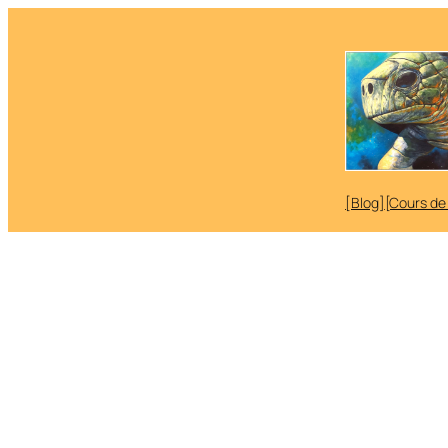
Aller
au
contenu
[Blog]
[Cours de