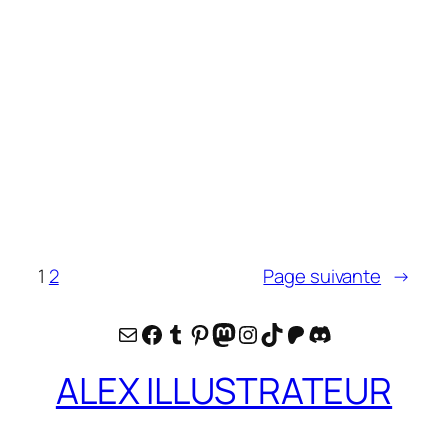
1
2
Page suivante
→
E-mail
Facebook
Tumblr
Pinterest
Mastodon
Instagram
TikTok
Patreon
Discord
ALEX ILLUSTRATEUR