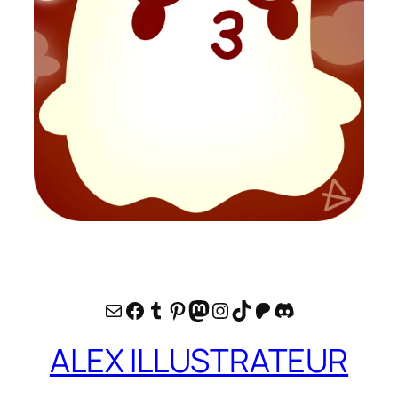
E-mail
Facebook
Tumblr
Pinterest
Mastodon
Instagram
TikTok
Patreon
Discord
ALEX ILLUSTRATEUR