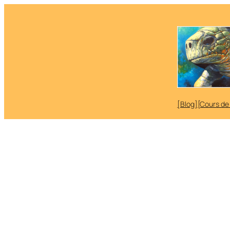
Aller
au
contenu
[Blog]
[Cours de