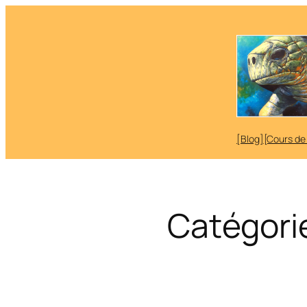
Aller
au
contenu
[Blog]
[Cours de
Catégori