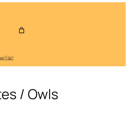
des]
[✉️]
es / Owls