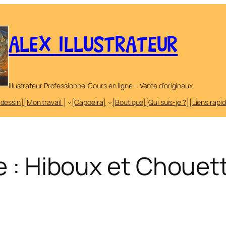
ALEX ILLUSTRATEUR
Illustrateur Professionnel Cours en ligne – Vente d'originaux
 dessin]
[Mon travail ]
[Capoeira]
[Boutique]
[Qui suis-je ?]
[Liens rapi
e :
Hiboux et Chouett