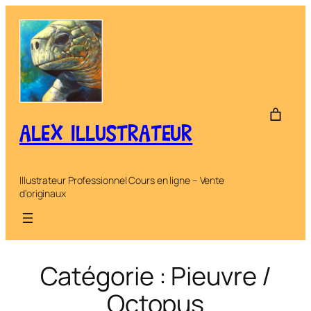
Aller
au
contenu
ALEX ILLUSTRATEUR
Illustrateur Professionnel Cours en ligne – Vente
d'originaux
Catégorie :
Pieuvre /
Octopus