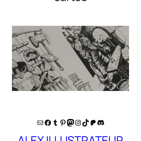
E-mail
Facebook
Tumblr
Pinterest
Mastodon
Instagram
TikTok
Patreon
Discord
ALEX ILLUSTRATEUR