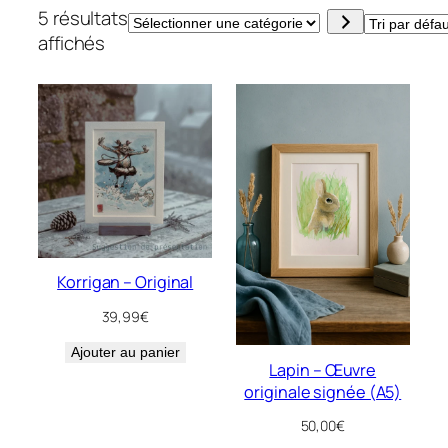
5 résultats
Sélectionner
affichés
une
catégorie
Korrigan – Original
39,99
€
Ajouter au panier
Lapin – Œuvre
originale signée (A5)
50,00
€