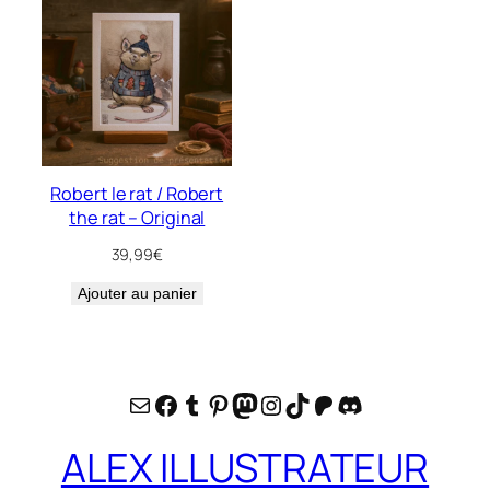
Robert le rat / Robert
the rat – Original
39,99
€
Ajouter au panier
E-mail
Facebook
Tumblr
Pinterest
Mastodon
Instagram
TikTok
Patreon
Discord
ALEX ILLUSTRATEUR