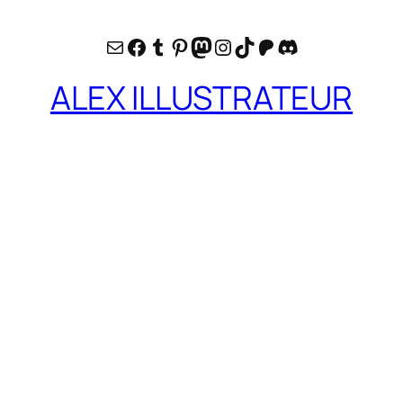
E-mail
Facebook
Tumblr
Pinterest
Mastodon
Instagram
TikTok
Patreon
Discord
ALEX ILLUSTRATEUR