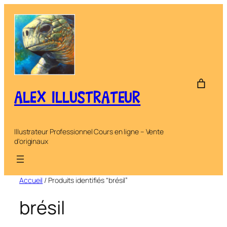
Aller
au
contenu
ALEX ILLUSTRATEUR
Illustrateur Professionnel Cours en ligne – Vente
d'originaux
Accueil
/ Produits identifiés “brésil”
brésil