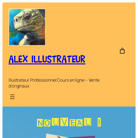
Aller
au
contenu
ALEX ILLUSTRATEUR
Illustrateur Professionnel Cours en ligne – Vente
d'originaux
NOUVEAU !