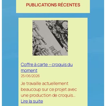
PUBLICATIONS RÉCENTES
Coffre à carte – croquis du
moment
25/06/2026
Je travaille actuellement
beaucoup sur ce projet avec
une production de croquis…
:
Lire la suite