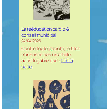
deck
de
cartes
La rééducation cardio &
conseil municipal
24/04/2026
Contre toute attente, le titre
n’annonce pas un article
aussi lugubre que…
Lire la
:
suite
La
rééducation
cardio
&
conseil
municipal