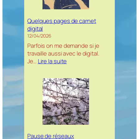
Quelques pages de carnet
digital
12/04/2026
Parfois on me demande si je
travaille aussi avec le digital.
:
Je…
Lire la suite
Quelques
pages
de
carnet
digital
Pause de réseaux