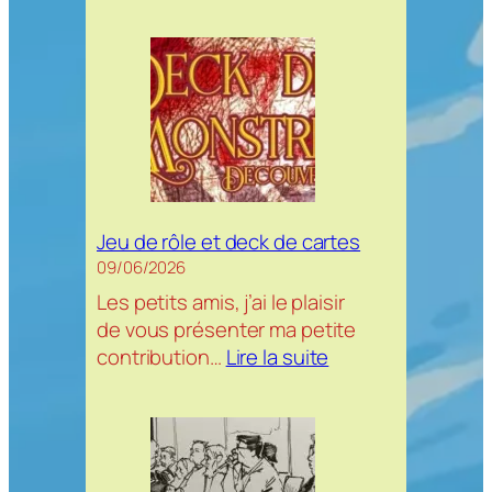
Coffre
à
carte
–
croquis
du
moment
Jeu de rôle et deck de cartes
09/06/2026
Les petits amis, j’ai le plaisir
de vous présenter ma petite
:
contribution…
Lire la suite
Jeu
de
rôle
et