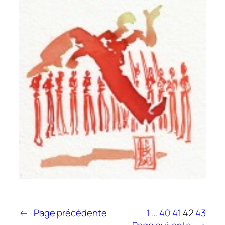
←
Page précédente
1
…
40
41
42
43