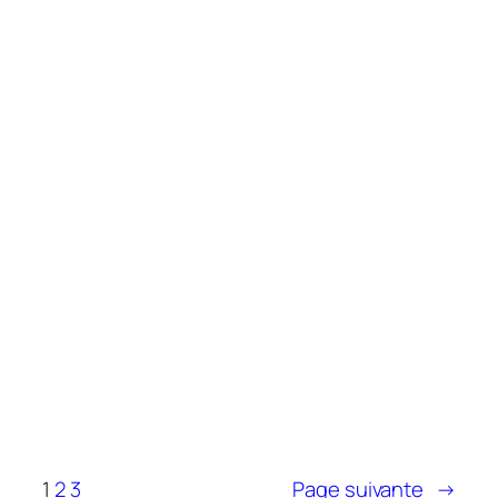
1
2
3
Page suivante
→