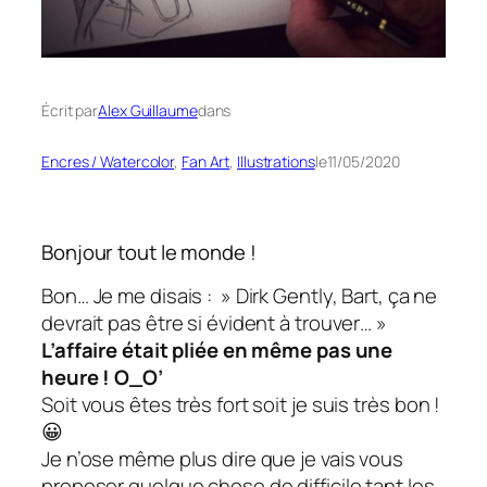
Écrit par
Alex Guillaume
dans
Encres / Watercolor
, 
Fan Art
, 
Illustrations
le
11/05/2020
Bonjour tout le monde !
Bon… Je me disais : » Dirk Gently, Bart, ça ne
devrait pas être si évident à trouver… »
L’affaire était pliée en même pas une
heure ! O_O’
Soit vous êtes très fort soit je suis
très bon
!
😀
Je n’ose même plus dire que je vais vous
proposer quelque chose de difficile tant les