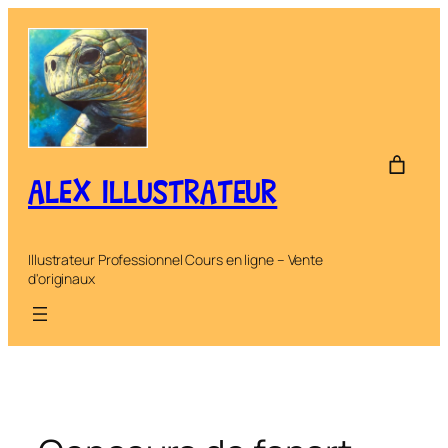
Aller
au
contenu
ALEX ILLUSTRATEUR
Illustrateur Professionnel Cours en ligne – Vente
d'originaux