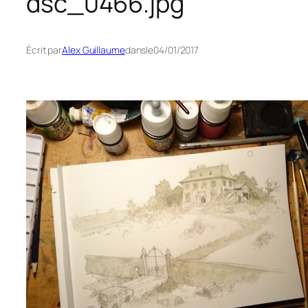
dsc_0466.jpg
Écrit par
Alex Guillaume
dans
le
04/01/2017