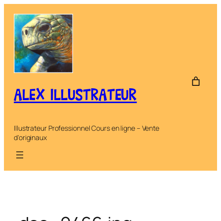
Aller
au
contenu
ALEX ILLUSTRATEUR
Illustrateur Professionnel Cours en ligne – Vente
d'originaux