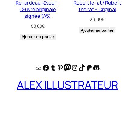
Renardeau rêveur –
Robert le rat / Robert
Œuvre originale
the rat – Original
signée (A5)
39,99
€
50,00
€
Ajouter au panier
Ajouter au panier
E-mail
Facebook
Tumblr
Pinterest
Mastodon
Instagram
TikTok
Patreon
Discord
ALEX ILLUSTRATEUR