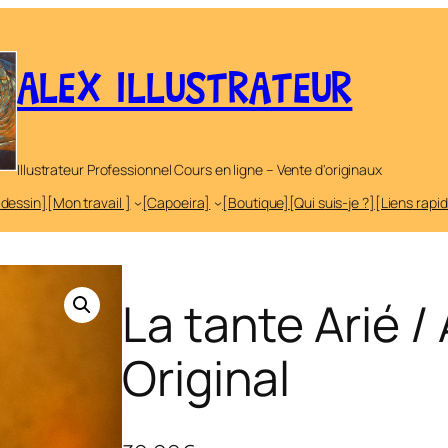
ALEX ILLUSTRATEUR
Illustrateur Professionnel Cours en ligne – Vente d'originaux
 dessin]
[Mon travail ]
[Capoeira]
[Boutique]
[Qui suis-je ?]
[Liens rapi
La tante Arié /
Original