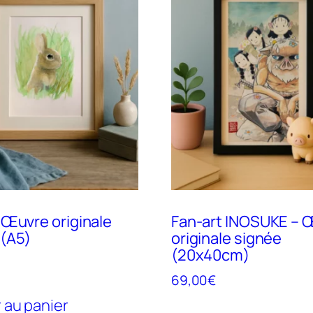
 Œuvre originale
Fan-art INOSUKE – 
 (A5)
originale signée
(20x40cm)
69,00
€
 au panier