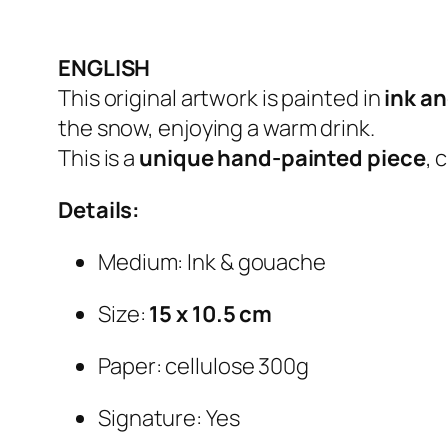
ENGLISH
This original artwork is painted in
ink a
the snow, enjoying a warm drink.
This is a
unique hand-painted piece
, 
Details:
Medium: Ink & gouache
Size:
15 x 10.5 cm
Paper: cellulose 300g
Signature: Yes