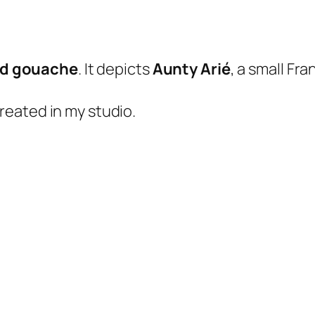
a
l
nd gouache
. It depicts
Aunty Arié
, a small Fr
created in my studio.