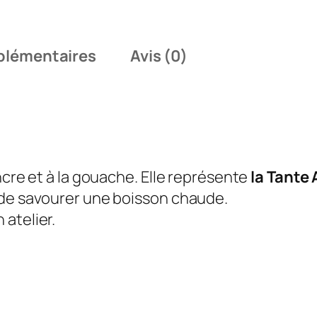
d
e
L
plémentaires
Avis (0)
a
t
a
n
t
ncre et à la gouache. Elle représente
la Tante 
e
 de savourer une boisson chaude.
A
 atelier.
r
i
é
/
A