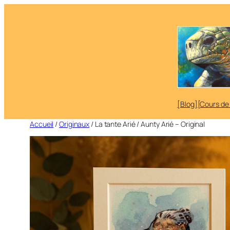
Aller
au
contenu
[Blog]
[Cours de
Accueil
/
Originaux
/ La tante Arié / Aunty Arié – Original