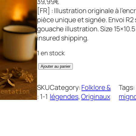
39,99
€
[FR] : Illustration originale à l’e
pièce unique et signée. Envoi R2 su
gouache illustration. Size 15×10.
insured shipping.
1 en stock
q
Ajouter au panier
u
a
SKU
Category:
Folklore &
Tags:
n
:
1-1
légendes
, 
Originaux
mign
t
i
t
é