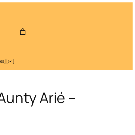
des]
[✉️]
 Aunty Arié –