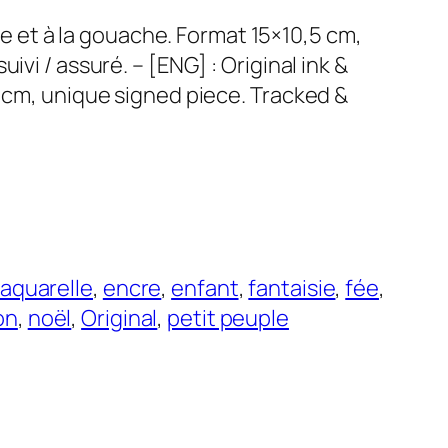
ncre et à la gouache. Format 15×10,5 cm,
ivi / assuré. – [ENG] : Original ink &
5 cm, unique signed piece. Tracked &
aquarelle
, 
encre
, 
enfant
, 
fantaisie
, 
fée
, 
on
, 
noël
, 
Original
, 
petit peuple