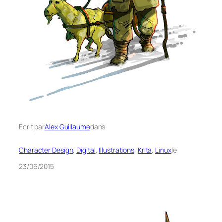
Écrit par
Alex Guillaume
dans
Character Design
, 
Digital
, 
Illustrations
, 
Krita
, 
Linux
le
23/06/2015