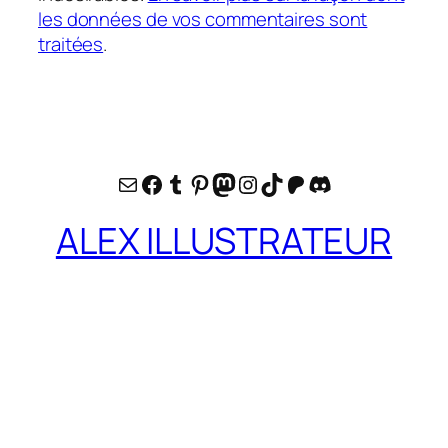
les données de vos commentaires sont
traitées
.
E-mail
Facebook
Tumblr
Pinterest
Mastodon
Instagram
TikTok
Patreon
Discord
ALEX ILLUSTRATEUR