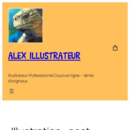
Aller
au
contenu
ALEX ILLUSTRATEUR
Illustrateur Professionnel Cours en ligne – Vente
d'originaux