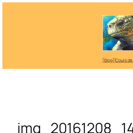
Aller
au
contenu
[Blog]
[Cours de
img_20161208_14