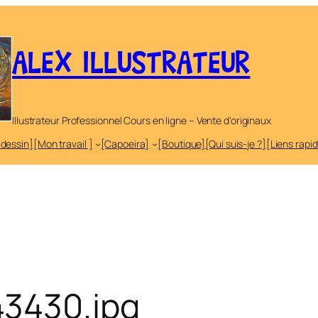
ALEX ILLUSTRATEUR
Illustrateur Professionnel Cours en ligne – Vente d'originaux
 dessin]
[Mon travail ]
[Capoeira]
[Boutique]
[Qui suis-je ?]
[Liens rapi
3430.jpg