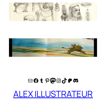
E-mail
Facebook
Tumblr
Pinterest
Mastodon
Instagram
TikTok
Patreon
Discord
ALEX ILLUSTRATEUR