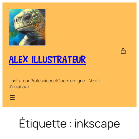
Aller
au
contenu
ALEX ILLUSTRATEUR
Illustrateur Professionnel Cours en ligne – Vente
d'originaux
Étiquette :
inkscape