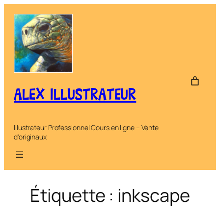
Aller
au
contenu
ALEX ILLUSTRATEUR
Illustrateur Professionnel Cours en ligne – Vente
d'originaux
Étiquette :
inkscape