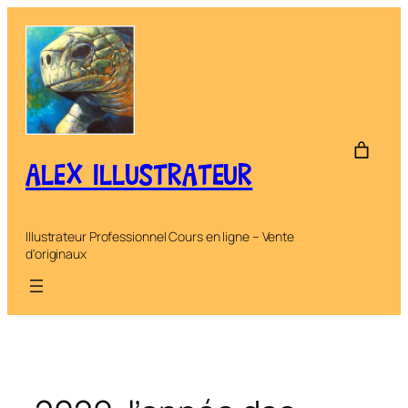
Aller
au
contenu
ALEX ILLUSTRATEUR
Illustrateur Professionnel Cours en ligne – Vente
d'originaux