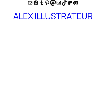
E-mail
Facebook
Tumblr
Pinterest
Mastodon
Instagram
TikTok
Patreon
Discord
ALEX ILLUSTRATEUR