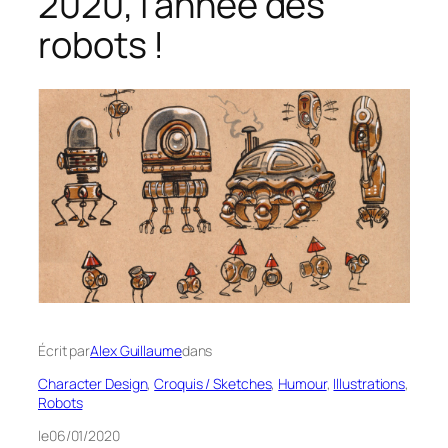
2020, l’année des
robots !
Écrit par
Alex Guillaume
dans
Character Design
, 
Croquis / Sketches
, 
Humour
, 
Illustrations
, 
Robots
le
06/01/2020