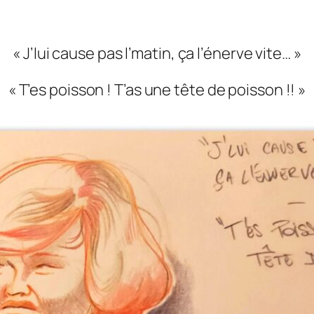
« J’lui cause pas l’matin, ça l’énerve vite… »
« T’es poisson ! T’as une tête de poisson !! »