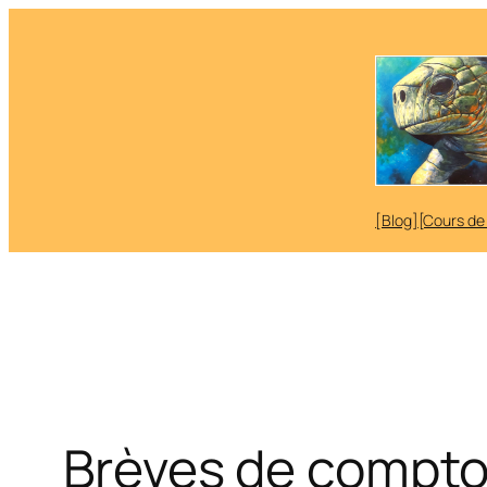
Aller
au
contenu
[Blog]
[Cours de
Brèves de comptoi