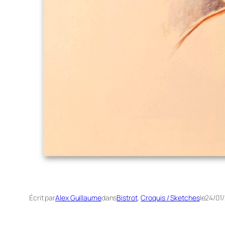
Écrit par
Alex Guillaume
dans
Bistrot
, 
Croquis / Sketches
le
24/01