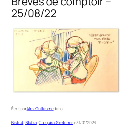
Brèves de comptoir –
25/08/22
Écrit par
Alex Guillaume
dans
Bistrot
, 
Blabla
, 
Croquis / Sketches
le
31/01/2023