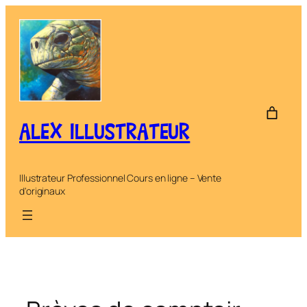
Aller
au
contenu
ALEX ILLUSTRATEUR
Illustrateur Professionnel Cours en ligne – Vente
d'originaux