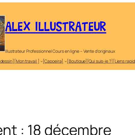
ALEX ILLUSTRATEUR
Illustrateur Professionnel Cours en ligne – Vente d'originaux
 dessin]
[Mon travail ]
[Capoeira]
[Boutique]
[Qui suis-je ?]
[Liens rapi
vent : 18 décembre