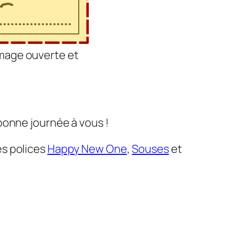
’image ouverte et
bonne journée à vous !
les polices
Happy New One
,
Souses
et