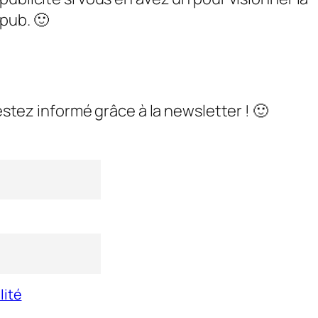
pub. 🙂
stez informé grâce à la newsletter ! 🙂
lité