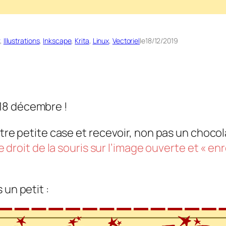
, 
Illustrations
, 
Inkscape
, 
Krita
, 
Linux
, 
Vectoriel
le
18/12/2019
18 décembre !
otre petite case et recevoir, non pas un chocol
ue droit de la souris sur l’image ouverte et « en
 un petit :