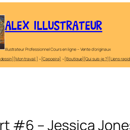
ALEX ILLUSTRATEUR
Illustrateur Professionnel Cours en ligne – Vente d'originaux
 dessin]
[Mon travail ]
[Capoeira]
[Boutique]
[Qui suis-je ?]
[Liens rapi
rt #6 – Jessica Jone