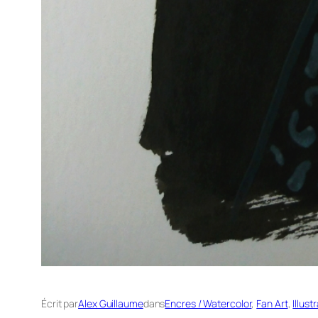
Écrit par
Alex Guillaume
dans
Encres / Watercolor
, 
Fan Art
, 
Illust