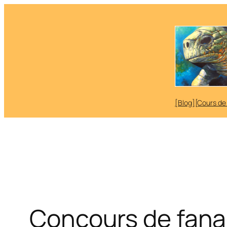
Aller
au
contenu
[Blog]
[Cours de
Concours de fana