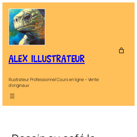
Aller
au
contenu
ALEX ILLUSTRATEUR
Illustrateur Professionnel Cours en ligne – Vente
d'originaux