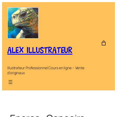
Aller
au
contenu
ALEX ILLUSTRATEUR
Illustrateur Professionnel Cours en ligne – Vente
d'originaux