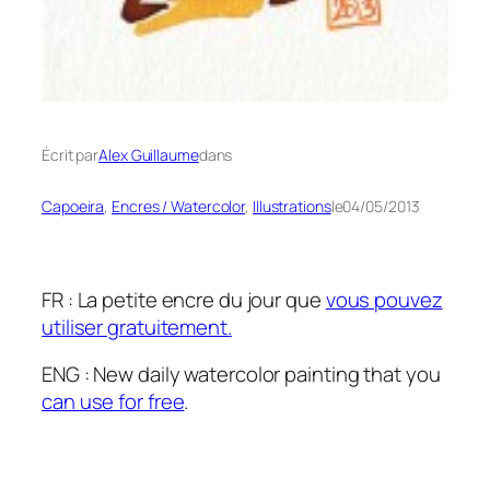
Écrit par
Alex Guillaume
dans
Capoeira
, 
Encres / Watercolor
, 
Illustrations
le
04/05/2013
FR : La petite encre du jour que
vous pouvez
utiliser gratuitement.
ENG : New daily watercolor painting that you
can use for free
.