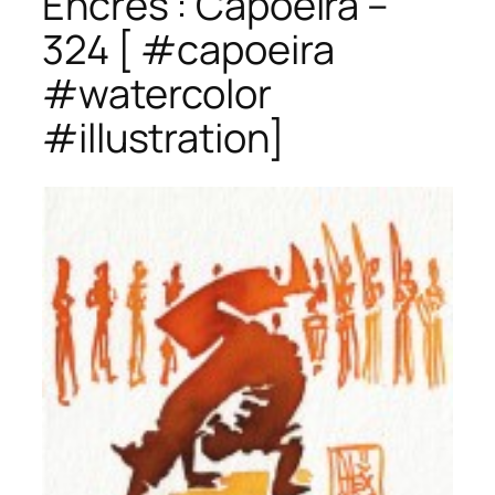
Encres : Capoeira –
324 [ #capoeira
#watercolor
#illustration]