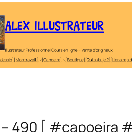
ALEX ILLUSTRATEUR
Illustrateur Professionnel Cours en ligne – Vente d'originaux
 dessin]
[Mon travail ]
[Capoeira]
[Boutique]
[Qui suis-je ?]
[Liens rapi
a – 490 [ #capoeira 