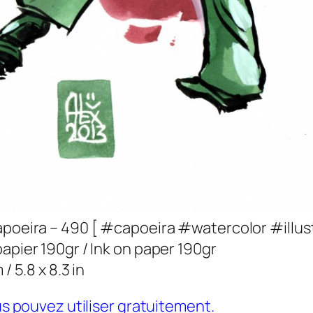
apoeira – 490 [ #capoeira #watercolor #illus
papier 190gr / Ink on paper 190gr
 / 5.8 x 8.3 in
s pouvez utiliser gratuitement.