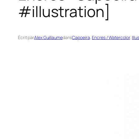
#illustration]
Écrit par
Alex Guillaume
dans
Capoeira
, 
Encres / Watercolor
, 
Illu