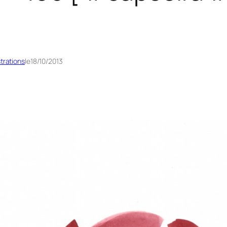
strations
le
18/10/2013