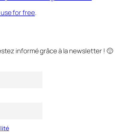
 use for free
.
stez informé grâce à la newsletter ! 🙂
lité