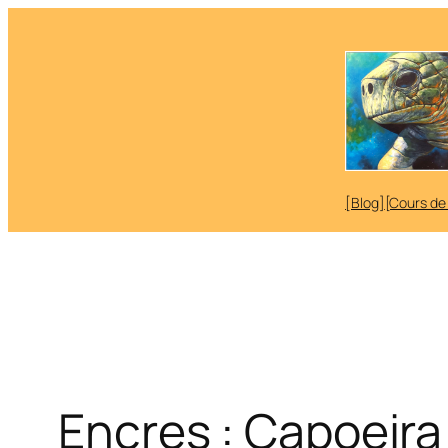
Aller
au
contenu
[Blog]
[Cours de
Encres : Capoeir