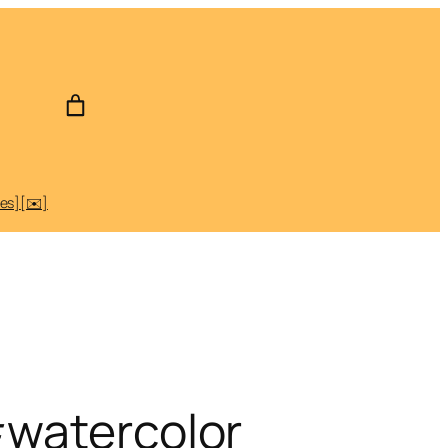
des]
[✉️]
#watercolor