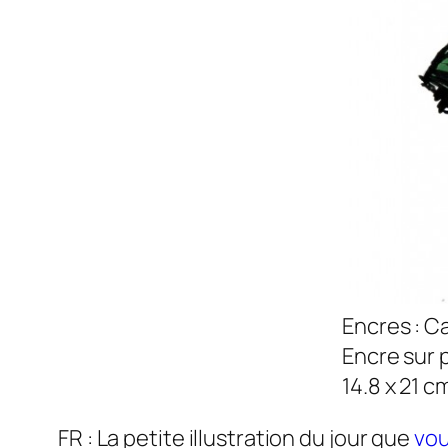
Encres : C
Encre sur 
14.8 x 21 cm
FR : La petite illustration du jour que
vou