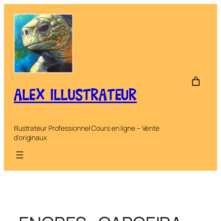
Aller
au
contenu
ALEX ILLUSTRATEUR
Illustrateur Professionnel Cours en ligne – Vente
d'originaux