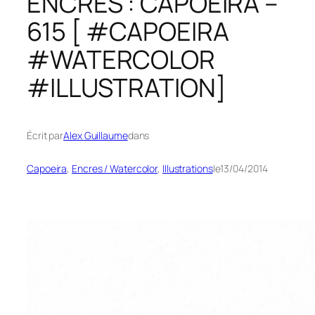
ENCRES : CAPOEIRA –
615 [ #CAPOEIRA
#WATERCOLOR
#ILLUSTRATION]
Écrit par
Alex Guillaume
dans
Capoeira
, 
Encres / Watercolor
, 
Illustrations
le
13/04/2014