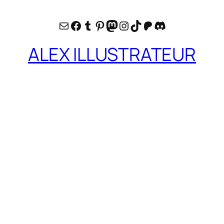
E-mail
Facebook
Tumblr
Pinterest
Mastodon
Instagram
TikTok
Patreon
Discord
ALEX ILLUSTRATEUR