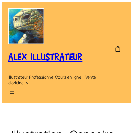
Aller
au
contenu
ALEX ILLUSTRATEUR
Illustrateur Professionnel Cours en ligne – Vente
d'originaux