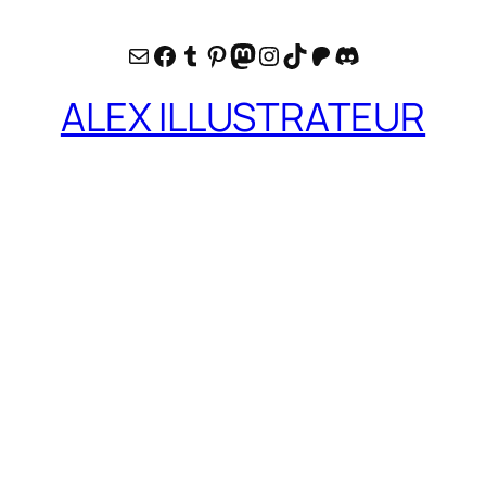
E-mail
Facebook
Tumblr
Pinterest
Mastodon
Instagram
TikTok
Patreon
Discord
ALEX ILLUSTRATEUR