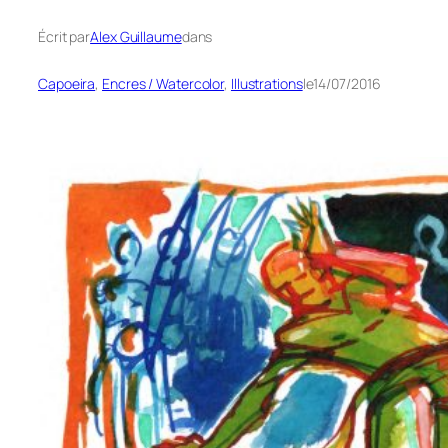
Écrit par
Alex Guillaume
dans
Capoeira
, 
Encres / Watercolor
, 
Illustrations
le
14/07/2016