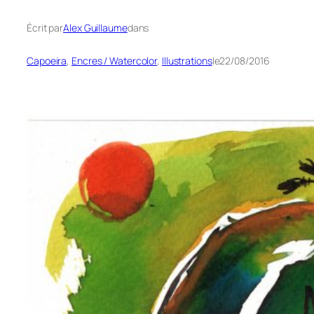
Écrit par
Alex Guillaume
dans
Capoeira
, 
Encres / Watercolor
, 
Illustrations
le
22/08/2016