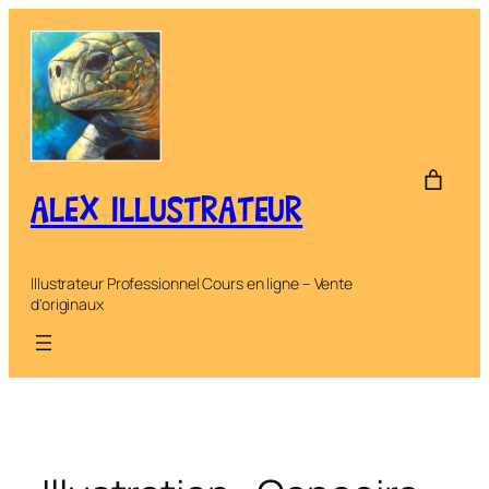
Aller
au
contenu
ALEX ILLUSTRATEUR
Illustrateur Professionnel Cours en ligne – Vente
d'originaux