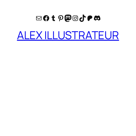
E-mail
Facebook
Tumblr
Pinterest
Mastodon
Instagram
TikTok
Patreon
Discord
ALEX ILLUSTRATEUR