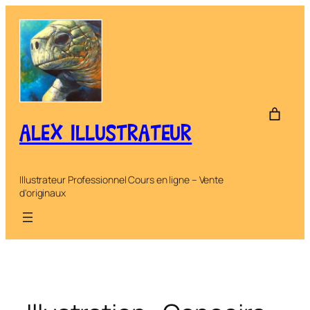
Aller
au
contenu
ALEX ILLUSTRATEUR
Illustrateur Professionnel Cours en ligne – Vente
d'originaux