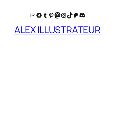
E-mail
Facebook
Tumblr
Pinterest
Mastodon
Instagram
TikTok
Patreon
Discord
ALEX ILLUSTRATEUR