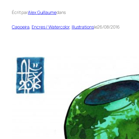
Écrit par
Alex Guillaume
dans
Capoeira
, 
Encres / Watercolor
, 
Illustrations
le
26/08/2016