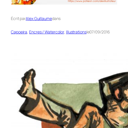
Écrit par
Alex Guillaume
dans
Capoeira
, 
Encres / Watercolor
, 
Illustrations
le
07/09/2016