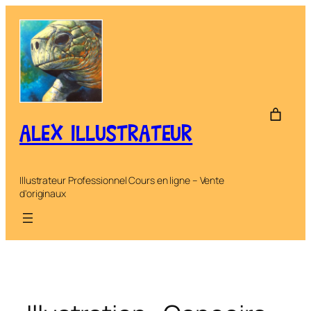
Aller
au
contenu
ALEX ILLUSTRATEUR
Illustrateur Professionnel Cours en ligne – Vente
d'originaux