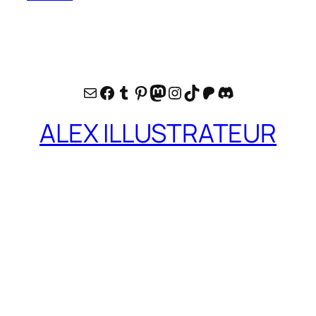
E-mail
Facebook
Tumblr
Pinterest
Mastodon
Instagram
TikTok
Patreon
Discord
ALEX ILLUSTRATEUR