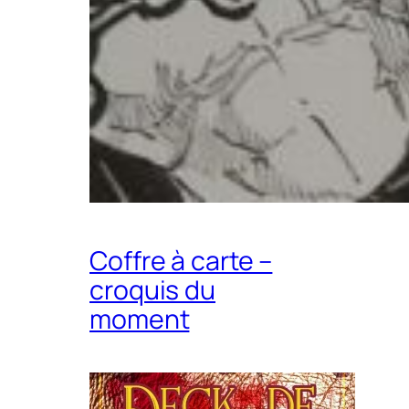
Coffre à carte –
croquis du
moment