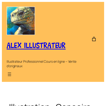
Aller
au
contenu
ALEX ILLUSTRATEUR
Illustrateur Professionnel Cours en ligne – Vente
d'originaux