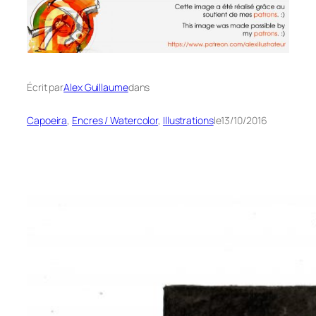
Écrit par
Alex Guillaume
dans
Capoeira
, 
Encres / Watercolor
, 
Illustrations
le
13/10/2016