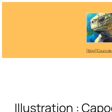
Aller
au
contenu
[Blog]
[Cours de
Illustration : Capo