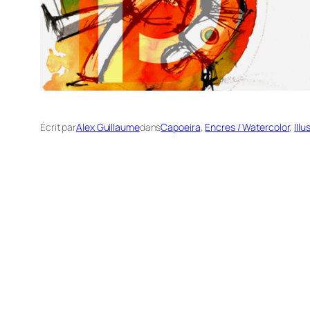
Écrit par
Alex Guillaume
dans
Capoeira
, 
Encres / Watercolor
, 
Illu