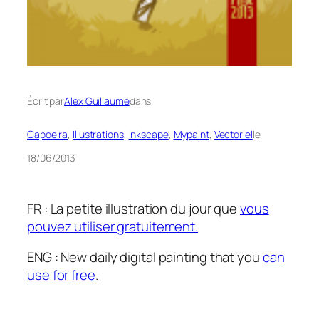
Écrit par
Alex Guillaume
dans
Capoeira
, 
Illustrations
, 
Inkscape
, 
Mypaint
, 
Vectoriel
le
18/06/2013
FR : La petite illustration du jour que
vous
pouvez utiliser gratuitement.
ENG : New daily digital painting that you
can
use for free
.