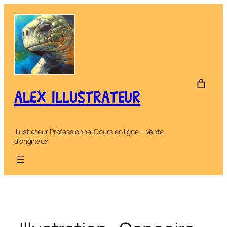
Aller
au
contenu
ALEX ILLUSTRATEUR
Illustrateur Professionnel Cours en ligne – Vente
d'originaux