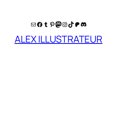
E-mail
Facebook
Tumblr
Pinterest
Mastodon
Instagram
TikTok
Patreon
Discord
ALEX ILLUSTRATEUR