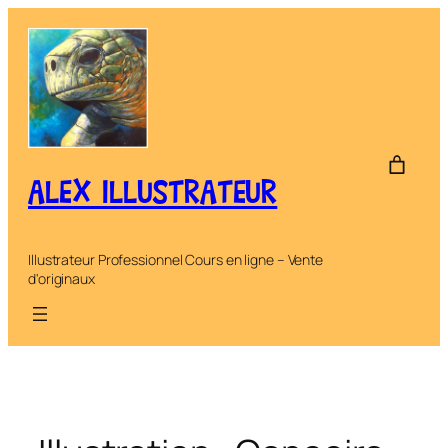
Aller
au
contenu
ALEX ILLUSTRATEUR
Illustrateur Professionnel Cours en ligne – Vente
d'originaux