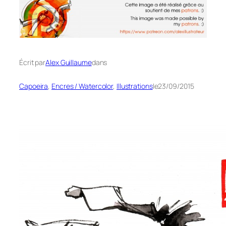
Écrit par
Alex Guillaume
dans
Capoeira
, 
Encres / Watercolor
, 
Illustrations
le
23/09/2015