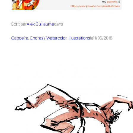
Écrit par
Alex Guillaume
dans
Capoeira
, 
Encres / Watercolor
, 
Illustrations
le
11/05/2016