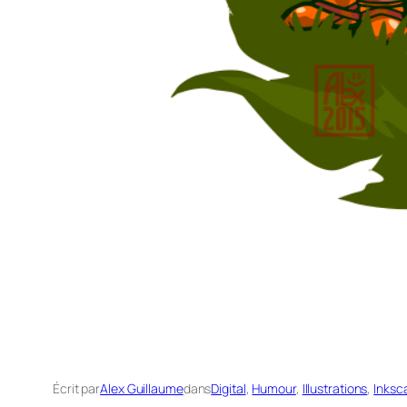
Écrit par
Alex Guillaume
dans
Digital
, 
Humour
, 
Illustrations
, 
Inksc