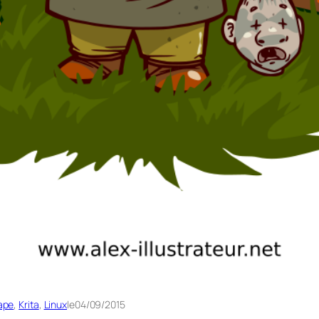
ape
, 
Krita
, 
Linux
le
04/09/2015