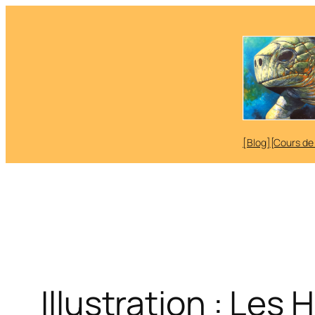
Aller
au
contenu
[Blog]
[Cours de
Illustration : Les 