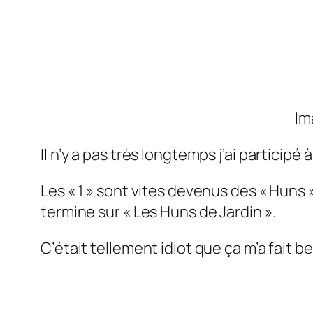
Im
Il n’y a pas très longtemps j’ai participé
Les « 1 » sont vites devenus des « Huns 
termine sur « Les Huns de Jardin ».
C’était tellement idiot que ça m’a fait b