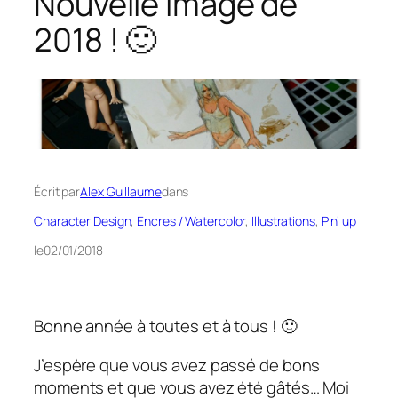
Nouvelle image de
2018 ! 🙂
Écrit par
Alex Guillaume
dans
Character Design
, 
Encres / Watercolor
, 
Illustrations
, 
Pin’ up
le
02/01/2018
Bonne année à toutes et à tous ! 🙂
J’espère que vous avez passé de bons
moments et que vous avez été gâtés… Moi