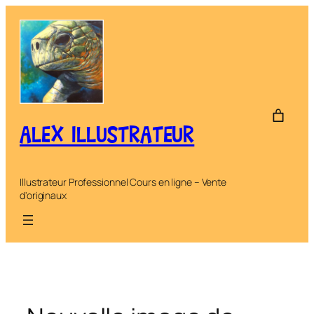
Aller
au
contenu
ALEX ILLUSTRATEUR
Illustrateur Professionnel Cours en ligne – Vente
d'originaux