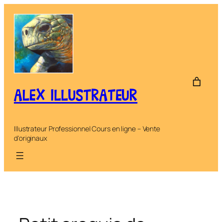
Aller
au
contenu
ALEX ILLUSTRATEUR
Illustrateur Professionnel Cours en ligne – Vente
d'originaux