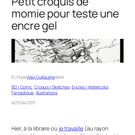
Petit croquis de
momie pour teste une
encre gel
Écrit par
Alex Guillaume
dans
BD / Comic
, 
Croquis / Sketches
, 
Encres / Watercolor
, 
Fantastique
, 
Illustrations
le
23/04/2017
Hier, à la libraire où
je travaille
(au rayon